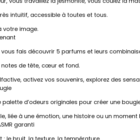
ur, vous travaillez la jesmonite, vous coulez la mat
rès intuitif, accessible à toutes et tous.
à votre image.
renant
e vous fais découvrir 5 parfums et leurs combinais
 notes de tête, cœur et fond.
factive, activez vos souvenirs, explorez des sensa
ugie
 palette d’odeurs originales pour créer une bougie
e, liée à une émotion, une histoire ou un moment 
ASMR garanti
: le bruit, la texture, la température…