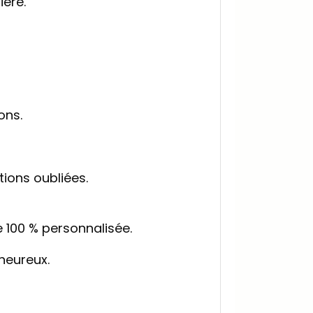
ière.
ons.
tions oubliées.
 100 % personnalisée.
heureux.