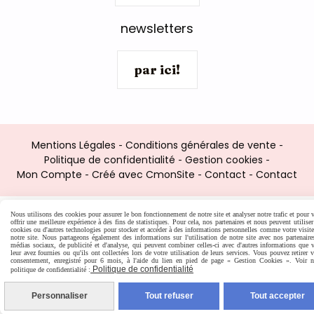
newsletters
par ici!
Mentions Légales
Conditions générales de vente
Politique de confidentialité
Gestion cookies
Mon Compte
Créé avec CmonSite
Contact
Contact
Nous utilisons des cookies pour assurer le bon fonctionnement de notre site et analyser notre trafic et pour 
offrir une meilleure expérience à des fins de statistiques. Pour cela, nos partenaires et nous peuvent utiliser
cookies ou d'autres technologies pour stocker et accéder à des informations personnelles comme votre visite
notre site. Nous partageons également des informations sur l'utilisation de notre site avec nos partenaire
médias sociaux, de publicité et d'analyse, qui peuvent combiner celles-ci avec d'autres informations que 
leur avez fournies ou qu'ils ont collectées lors de votre utilisation de leurs services. Vous pouvez retirer v
consentement, enregistré pour 6 mois, à l'aide du lien en pied de page « Gestion Cookies ». Voir n
Politique de confidentialité
politique de confidentialité :
Personnaliser
Tout refuser
Tout accepter