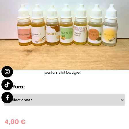
parfums kit bougie
parfum :
4,00
€